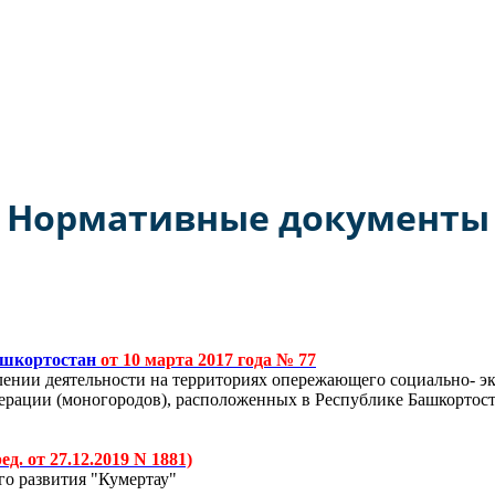
а РФ № 1550 от 29 декабря 2016 года моногороду Кумертау прис
Нормативные документы
ашкортостан
от 10 марта 2017 года № 77
ении деятельности на территориях опережающего социально- эк
ации (моногородов), расположенных в Республике Башкортоста
ред. от 27.12.2019 N 1881)
о развития "Кумертау"