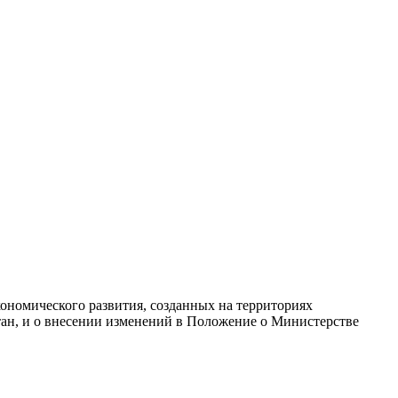
воен статус Территории опережающего развития.
ономического развития, созданных на территориях
н, и о внесении изменений в Положение о Министерстве