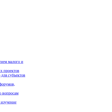
тием малого и
х проектов
 для субъектов
форумов,
о вопросам
 изучение