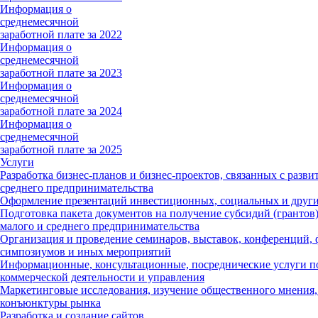
Информация о
среднемесячной
заработной плате за 2022
Информация о
среднемесячной
заработной плате за 2023
Информация о
среднемесячной
заработной плате за 2024
Информация о
среднемесячной
заработной плате за 2025
Услуги
Разработка бизнес-планов и бизнес-проектов, связанных с разви
среднего предпринимательства
Оформление презентаций инвестиционных, социальных и други
Подготовка пакета документов на получение субсидий (грантов)
малого и среднего предпринимательства
Организация и проведение семинаров, выставок, конференций, 
симпозиумов и иных мероприятий
Информационные, консультационные, посреднические услуги п
коммерческой деятельности и управления
Маркетинговые исследования, изучение общественного мнения,
конъюнктуры рынка
Разработка и создание сайтов