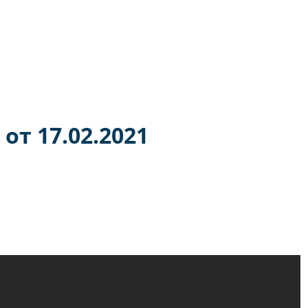
воен статус Территории опережающего развития.
от 17.02.2021