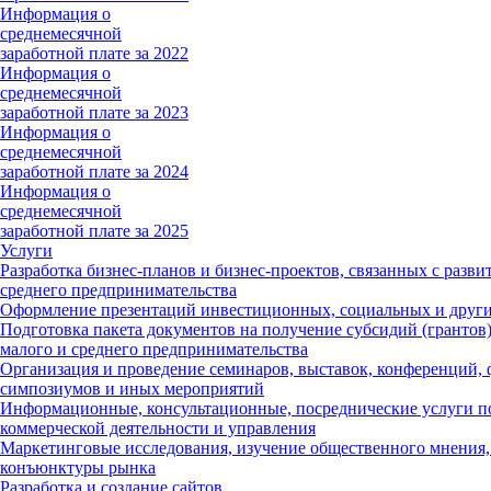
Информация о
среднемесячной
заработной плате за 2022
Информация о
среднемесячной
заработной плате за 2023
Информация о
среднемесячной
заработной плате за 2024
Информация о
среднемесячной
заработной плате за 2025
Услуги
Разработка бизнес-планов и бизнес-проектов, связанных с разви
среднего предпринимательства
Оформление презентаций инвестиционных, социальных и други
Подготовка пакета документов на получение субсидий (грантов)
малого и среднего предпринимательства
Организация и проведение семинаров, выставок, конференций, 
симпозиумов и иных мероприятий
Информационные, консультационные, посреднические услуги п
коммерческой деятельности и управления
Маркетинговые исследования, изучение общественного мнения,
конъюнктуры рынка
Разработка и создание сайтов