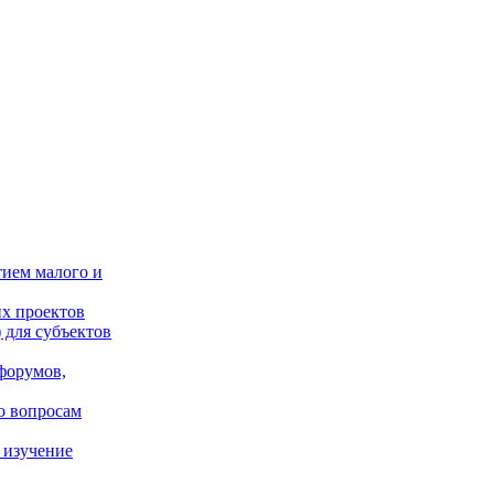
тием малого и
х проектов
 для субъектов
форумов,
о вопросам
 изучение