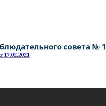
а РФ № 1550 от 29 декабря 2016 года моногороду Кумертау прис
людательного совета № 1 
 17.02.2021