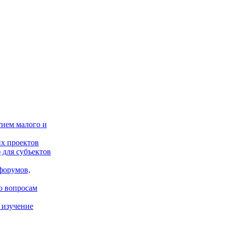
тием малого и
х проектов
 для субъектов
форумов,
о вопросам
 изучение