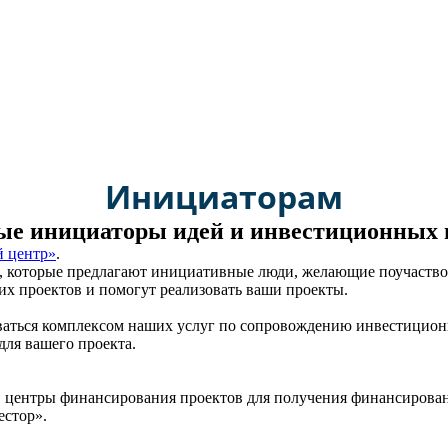
а РФ № 1550 от 29 декабря 2016 года моногороду Кумертау прис
Инициаторам
е инициаторы идей и инвестиционных 
 центр»
.
й, которые предлагают инициативные люди, желающие поучаство
х проектов и помогут реализовать ваши проекты.
ваться комплексом наших услуг по сопровождению инвестиционн
для вашего проекта.
в центры финансирования проектов для получения финансирован
естор».