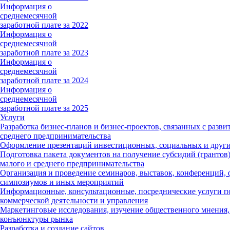
Информация о
среднемесячной
заработной плате за 2022
Информация о
среднемесячной
заработной плате за 2023
Информация о
среднемесячной
заработной плате за 2024
Информация о
среднемесячной
заработной плате за 2025
Услуги
Разработка бизнес-планов и бизнес-проектов, связанных с разви
среднего предпринимательства
Оформление презентаций инвестиционных, социальных и други
Подготовка пакета документов на получение субсидий (грантов)
малого и среднего предпринимательства
Организация и проведение семинаров, выставок, конференций, 
симпозиумов и иных мероприятий
Информационные, консультационные, посреднические услуги п
коммерческой деятельности и управления
Маркетинговые исследования, изучение общественного мнения,
конъюнктуры рынка
Разработка и создание сайтов