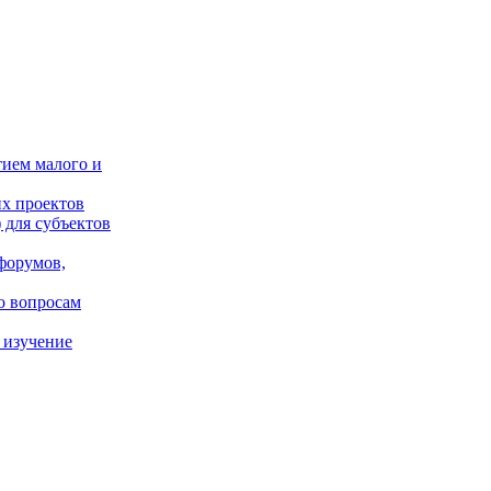
тием малого и
х проектов
 для субъектов
форумов,
о вопросам
 изучение