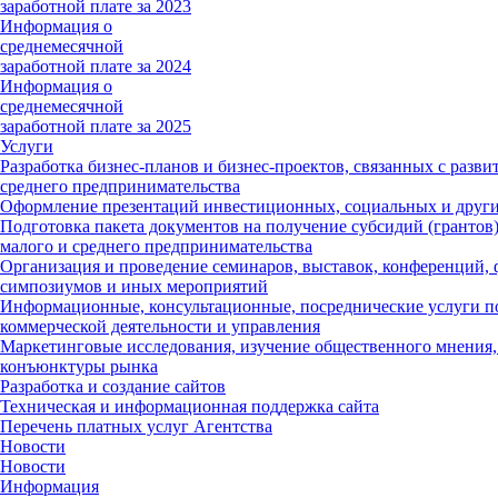
заработной плате за 2023
Информация о
среднемесячной
заработной плате за 2024
Информация о
среднемесячной
заработной плате за 2025
Услуги
Разработка бизнес-планов и бизнес-проектов, связанных с разви
среднего предпринимательства
Оформление презентаций инвестиционных, социальных и други
Подготовка пакета документов на получение субсидий (грантов)
малого и среднего предпринимательства
Организация и проведение семинаров, выставок, конференций, 
симпозиумов и иных мероприятий
Информационные, консультационные, посреднические услуги п
коммерческой деятельности и управления
Маркетинговые исследования, изучение общественного мнения,
конъюнктуры рынка
Разработка и создание сайтов
Техническая и информационная поддержка сайта
Перечень платных услуг Агентства
Новости
Новости
Информация