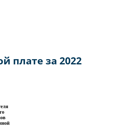
воен статус Территории опережающего развития.
й плате за 2022
теля
го
ков
нной