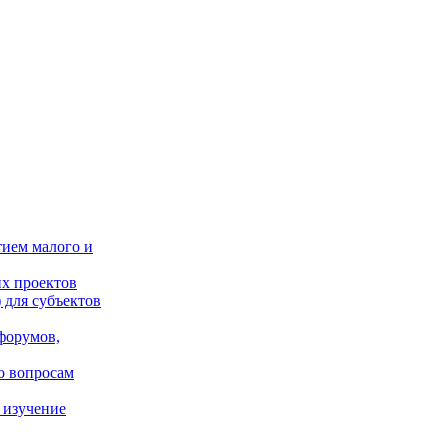
тием малого и
х проектов
 для субъектов
форумов,
о вопросам
 изучение