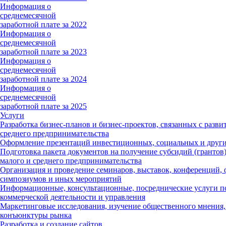
Информация о
среднемесячной
заработной плате за 2022
Информация о
среднемесячной
заработной плате за 2023
Информация о
среднемесячной
заработной плате за 2024
Информация о
среднемесячной
заработной плате за 2025
Услуги
Разработка бизнес-планов и бизнес-проектов, связанных с разви
среднего предпринимательства
Оформление презентаций инвестиционных, социальных и други
Подготовка пакета документов на получение субсидий (грантов)
малого и среднего предпринимательства
Организация и проведение семинаров, выставок, конференций, 
симпозиумов и иных мероприятий
Информационные, консультационные, посреднические услуги п
коммерческой деятельности и управления
Маркетинговые исследования, изучение общественного мнения,
конъюнктуры рынка
Разработка и создание сайтов