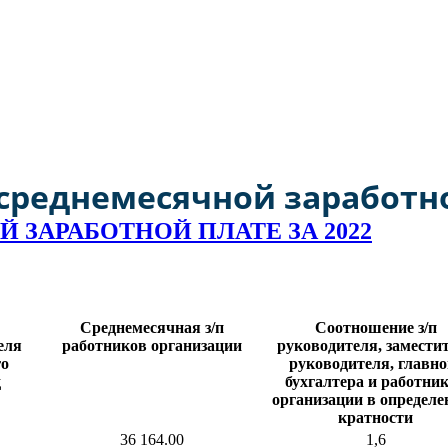
а РФ № 1550 от 29 декабря 2016 года моногороду Кумертау прис
реднемесячной заработно
ЗАРАБОТНОЙ ПЛАТЕ ЗА 2022
Среднемесячная з/п
Соотношение з/п
еля
работников организации
руководителя, замести
го
руководителя, главно
д
бухгалтера и работни
организации в определе
кратности
36 164.00
1,6