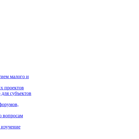
тием малого и
х проектов
 для субъектов
форумов,
о вопросам
 изучение