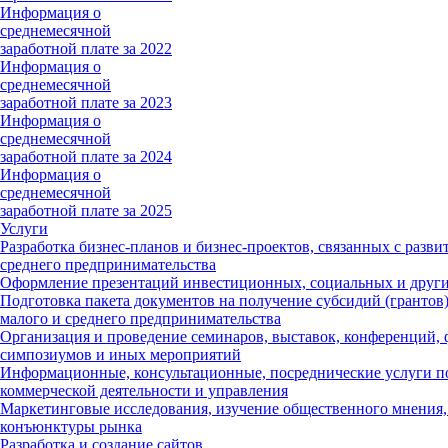
Информация о
среднемесячной
заработной плате за 2022
Информация о
среднемесячной
заработной плате за 2023
Информация о
среднемесячной
заработной плате за 2024
Информация о
среднемесячной
заработной плате за 2025
Услуги
Разработка бизнес-планов и бизнес-проектов, связанных с разви
среднего предпринимательства
Оформление презентаций инвестиционных, социальных и други
Подготовка пакета документов на получение субсидий (грантов)
малого и среднего предпринимательства
Организация и проведение семинаров, выставок, конференций, 
симпозиумов и иных мероприятий
Информационные, консультационные, посреднические услуги п
коммерческой деятельности и управления
Маркетинговые исследования, изучение общественного мнения,
конъюнктуры рынка
Разработка и создание сайтов