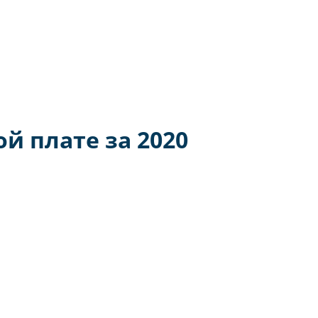
воен статус Территории опережающего развития.
й плате за 2020