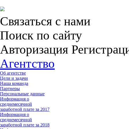
кратности
ЗП
руководителя
к ЗП
Связаться с нами
работников
Поиск по сайту
Авторизация Регистрац
Агентство
Об агентстве
Цели и задачи
Наша команда
Партнеры
Персональные данные
Информация о
среднемесячной
заработной плате за 2017
Информация о
среднемесячной
заработной плате за 2018